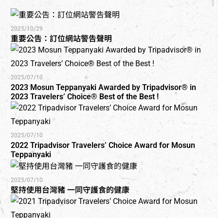
2025/10/29
重要公告：訂位網站警告聲明
2025/07/10
2023 Mosun Teppanyaki Awarded by Tripadvisor® in
2023 Travelers’ Choice® Best of the Best !
2025/07/10
2022 Tripadvisor Travelers’ Choice Award for Mosun
Teppanyaki
2025/07/10
堅持使用台灣豬 一同守護食的健康