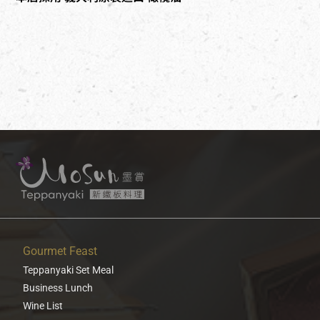
Gourmet Feast
Teppanyaki Set Meal
Business Lunch
Wine List