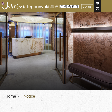
Notice
中
文
Home
Notice