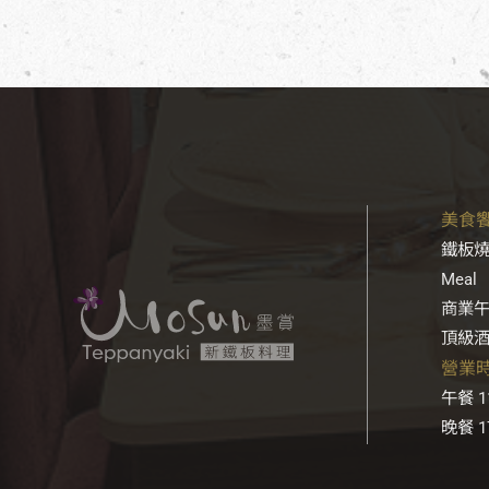
美食饗宴
鐵板燒套
Meal
商業午餐
頂級酒品
營業時間
午餐 11
晚餐 17