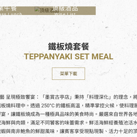
業午餐
頂級酒品
ess Lunch
Wine List
鐵板燒套餐
TEPPANYAKI SET MEAL
菜單下載
心巧藝 呈現極致饗宴：「墨賞古亭店」秉持「料理深化」的理念，
板燒料理中。透過 250°C 的鐵板高溫，精準掌控火候，使料理
饗宴，讓鐵板燒成為一種極具品味的美食時尚。嚴選來自世界各
配海鮮與肉類，滿足不同饕客的味蕾需求。鮮活海鮮經養殖池活
龍蝦與南非鮑魚的鮮甜風味，讓賓客享受現點現製、活力十足的