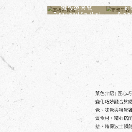
鐵板燒套餐
商
Teppanyaki Set Meal
Busin
菜色介紹 | 匠
變化巧妙融合於鐵
覺、味覺與嗅覺
質食材，精心搭
態，確保波士頓