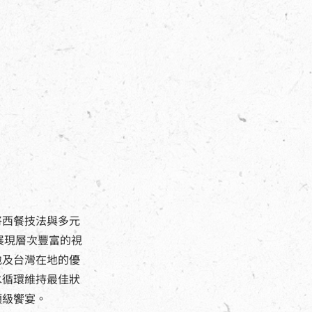
將西餐技法與多元
展現層次豐富的視
地及台灣在地的優
水循環維持最佳狀
頂級饗宴。