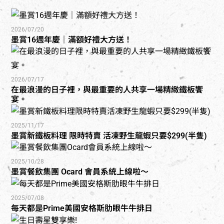
2026/07/20
墨賞16週年慶｜滿額好禮大方送！
2026/07/17
在最浪漫的日子裡，與最重要的人共享一場精緻鐵板饗
宴。
2025/11/17
墨賞新鐵板料理 限時特賣 活凍野生龍蝦只要$299(半隻)
2025/10/28
墨賞餐飲集團 Ocard 會員系統上線啦～
2025/07/08
每天都是Prime美國安格斯肋眼牛牛排日