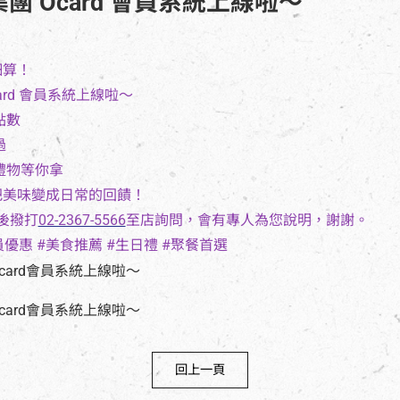
團 Ocard 會員系統上線啦～
細算！
ard 會員系統上線啦～
點數
過
喜禮物等你拿
把美味變成日常的回饋！
0後撥打
02-2367-5566
至店詢問，會有專人為您說明，謝謝。
會員優惠 #美食推薦 #生日禮 #聚餐首選
回上一頁