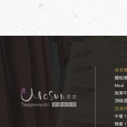
美食饗宴
鐵板燒套
Meal
商業午餐
頂級酒品
營業時間
午餐 11
晚餐 17